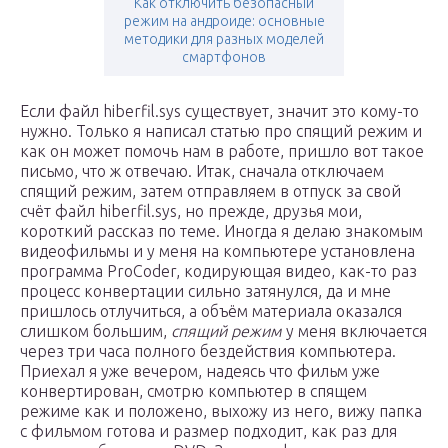
Как отключить безопасный
режим на андроиде: основные
методики для разных моделей
смартфонов
Если файл hiberfil.sys существует, значит это кому-то
нужно. Только я написал статью про спящий режим и
как он может помочь нам в работе, пришло вот такое
письмо, что ж отвечаю. Итак, сначала отключаем
спящий режим, затем отправляем в отпуск за свой
счёт файл hiberfil.sys, но прежде, друзья мои,
короткий рассказ по теме. Иногда я делаю знакомым
видеофильмы и у меня на компьютере установлена
программа ProCoder, кодирующая видео, как-то раз
процесс конвертации сильно затянулся, да и мне
пришлось отлучиться, а объём материала оказался
слишком большим,
спящий режим
у меня включается
через три часа полного бездействия компьютера.
Приехал я уже вечером, надеясь что фильм уже
конвертирован, смотрю компьютер в спящем
режиме как и положено, выхожу из него, вижу папка
с фильмом готова и размер подходит, как раз для