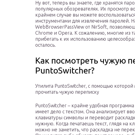
Ну вот, теперь вы знаете, где хранятся пар
популярных обозревателях. Их просмотр в
крайнем случае вы можете воспользовать
инструментами для извлечения паролей. На
WebBrowserPassView от NirSoft, позволяю
Chrome и Opera. К сожалению, многие из т
прибегать к их использованию целесообраз
осталось.
Как посмотреть чужую п
PuntoSwitcher?
Утилита PuntoSwitcher, с помощью которой
прочитать чужую переписку
PuntoSwitcher – крайне удобная программа 
имеет дело с текстом. Она анализирует вв
клавиатуры символы и переводит раскладк
нужную. Когда печатаешь текст, глядя на к
можно не заметить, что раскладка не пере