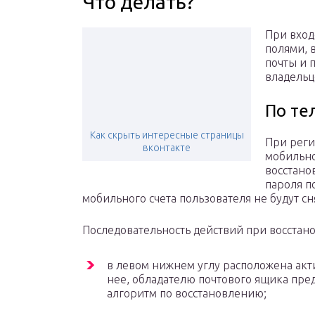
Что делать?
При вход
полями, 
почты и 
владельц
По те
Как скрыть интересные страницы
При реги
вконтакте
мобильно
восстано
пароля п
мобильного счета пользователя не будут с
Последовательность действий при восстан
в левом нижнем углу расположена акт
нее, обладателю почтового ящика пре
алгоритм по восстановлению;