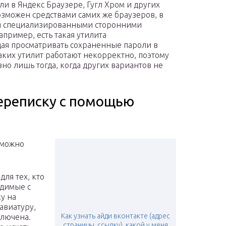
оли в Яндекс Браузере, Гугл Хром и других
озможен средствами самих же браузеров, в
ся специализированными сторонними
пример, есть такая утилита
щая просматривать сохраненные пароли в
аких утилит работают некорректно, поэтому
но лишь тогда, когда других вариантов не
ереписку с помощью
 можно
для тех, кто
одимые с
у на
лавиатуру,
Как узнать айди вконтакте (адрес
ключена.
страницы, ссылку). какой у меня