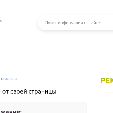
 о
РЕ
й страницы
е от своей страницы
жание: