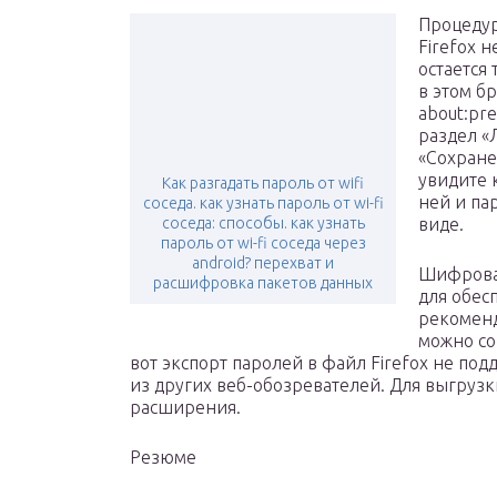
Процедур
Firefox 
остается
в этом б
about:pre
раздел «
«Сохране
увидите 
Как разгадать пароль от wifi
ней и па
соседа. как узнать пароль от wi-fi
соседа: способы. как узнать
виде.
пароль от wi-fi соседа через
android? перехват и
Шифрован
расшифровка пакетов данных
для обес
рекоменд
можно со
вот экспорт паролей в файл Firefox не по
из других веб-обозревателей. Для выгрузк
расширения.
Резюме