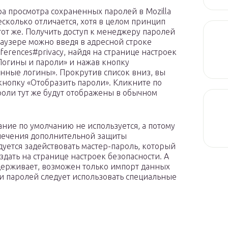
а просмотра сохраненных паролей в Mozilla
несколько отличается, хотя в целом принцип
 тот же. Получить доступ к менеджеру паролей
раузере можно введя в адресной строке
ferences#privacy, найдя на странице настроек
Логины и пароли» и нажав кнопку
нные логины». Прокрутив список вниз, вы
кнопку «Отобразить пароли». Кликните по
роли тут же будут отображены в обычном
ие по умолчанию не используется, а потому
печения дополнительной защиты
уется задействовать мастер-пароль, который
здать на странице настроек безопасности. А
ддерживает, возможен только импорт данных
и паролей следует использовать специальные