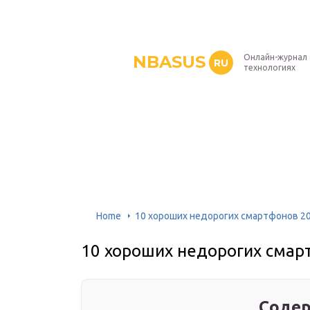
NBASUS
Онлайн-журнал
RU
технологиях
Home
10 хороших недорогих смартфонов 20
10 хороших недорогих смар
Содер