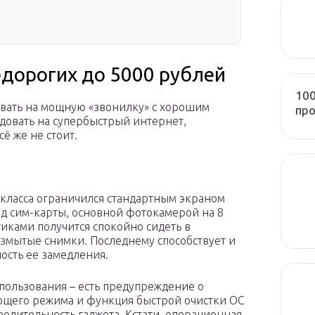
дорогих до 5000 рублей
100
ывать на мощную «звонилку» с хорошим
пр
ндовать на супербыстрый интернет,
ё же не стоит.
класса ограничился стандартным экраном
д сим-карты, основной фотокамерой на 8
стиками получится спокойно сидеть в
азмытые снимки. Последнему способствует и
ость ее замедления.
спользования – есть предупреждение о
щего режима и функция быстрой очистки ОС
водительность гаджета. Кстати, операционная