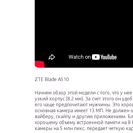
ZTE Blade A510
Начнем обзор этой модели с того, что у не
узкий корпус (8.2 мм). За счет этого он уд
его чаще предпочитают мужчины. Это хоро
основная камера имеет 13 МП. Не должен 
вайберу, скайпу и другим приложениям. Б
хорошему объему встроенной памяти на 8 Г
камеры на 5 млн пикс. передает четкую ка