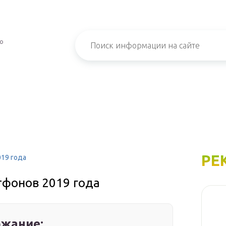
 о
РЕ
19 года
тфонов 2019 года
жание: