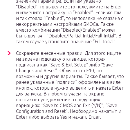
значение параметра. Если там указано
“Disabled”, то выделите это поле, жмите на Enter
и измените настройку на “Enabled”. Если же там
и так стояло “Enabled”, то неполадка не связана с
некорректными настройками БИОСа. Также
вместо комбинации “Disabled/Enabled” может
быть другая – “Disabled/Partial Initial/Full Initial”. В
таком случае установите значение “Full Initial”.
Сохраните внесенные правки. Для этого ищите
на экране подсказку о клавише, которая
подписана как “Save & Exit Setup” либо “Save
Changes and Reset”. Обычно это F10, но
возможны и другие варианты. Также бывает, что
ранее указанные “подписи” оформлены в виде
кнопок, которые нужно выделить и нажать Enter
для запуска. В любом случаем на экране
возникнет уведомление в следующих
вариациях: “Save to CMOS and Exit (Y/N)”, “Save
Configuration and Reset”. Необходимо нажать Y и
Enter либо выбрать Yes и нажать Enter.