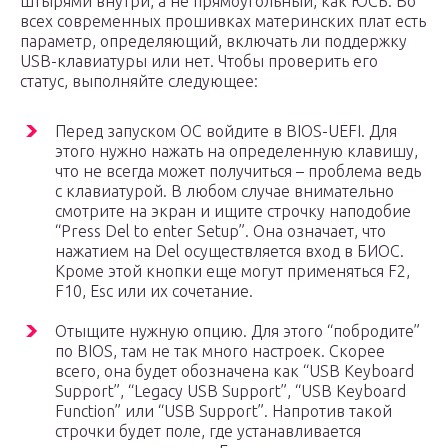
штырями внутри, а не прямоугольный, как ЮСБ. Во
всех современных прошивках материнских плат есть
параметр, определяющий, включать ли поддержку
USB-клавиатуры или нет. Чтобы проверить его
статус, выполняйте следующее:
Перед запуском ОС войдите в BIOS-UEFI. Для
этого нужно нажать на определенную клавишу,
что не всегда может получиться – проблема ведь
с клавиатурой. В любом случае внимательно
смотрите на экран и ищите строчку наподобие
“Press Del to enter Setup”. Она означает, что
нажатием на Del осуществляется вход в БИОС.
Кроме этой кнопки еще могут применяться F2,
F10, Esc или их сочетание.
Отыщите нужную опцию. Для этого “побродите”
по BIOS, там не так много настроек. Скорее
всего, она будет обозначена как “USB Keyboard
Support”, “Legacy USB Support”, “USB Keyboard
Function” или “USB Support”. Напротив такой
строчки будет поле, где устанавливается