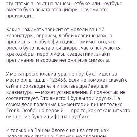
эту статью значит на вашем нетбуке или ноутбуке
вместо букв печатаются цифры. Почему это
происходит.
Какие нажимать зависит от модели вашей
клавиатуры, впрочем, любой клавише можно
прописать – любую функцию. Помимо того, что
вместо букв печатаются цифры, часто получаются
кракозябры, иероглифы, квадратики, знаки
препинания и вообще непонятные символы.
У меня просто клавиатура, не ноутбук.Пишет за
место о.л,д.г,ш.щ,- 123456. Если не поможет скачай с
сайта производителя и поставь драйвер для
клавиатуры — может установленный полностью не
соответствует. Это вместо 1 буквы три других. На
самом деле полезные комментарии пишет только
Frenk. Особенно первый — про то, как отключить это
смешение букв и цифр на ноутбуке.
И только на Вашем блоге я нашла ответ, как
исправить ситуацию. С помощью экранной